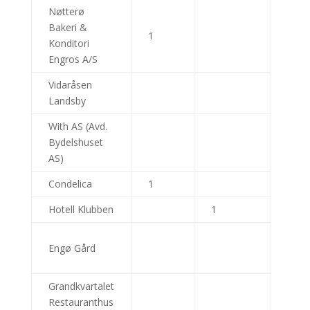
Nøtterø
Bakeri &
1
Konditori
Engros A/S
Vidaråsen
Landsby
With AS (Avd.
Bydelshuset
AS)
Condelica
1
Hotell Klubben
1
Engø Gård
Grandkvartalet
Restauranthus